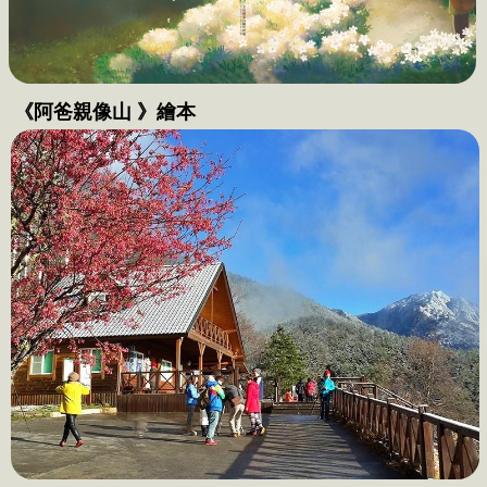
一、行前準備

《阿爸親像山 》繪本
行前自主訓練不可少

工欲善其事，必先利其器，行前準備越周全，越
能夠降低風險，圓滿完成登山旅程。首先，大家
要清楚認知，登山是一項需循序漸進的休閒活
動，雪霸處遊憩服務課胡景程先生建議新手入門
最好的方式，就是從小山著手，並找尋一位具有
豐富登山經驗且相互信任的夥伴帶領入門。
