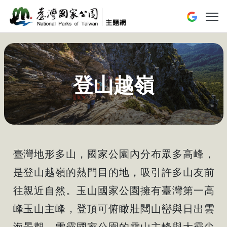
跳到主要內容區塊
展開或
登山越嶺
臺灣地形多山，國家公園內分布眾多高峰，
是登山越嶺的熱門目的地，吸引許多山友前
往親近自然。玉山國家公園擁有臺灣第一高
峰玉山主峰，登頂可俯瞰壯闊山巒與日出雲
海景觀。雪霸國家公園的雪山主峰與大霸尖