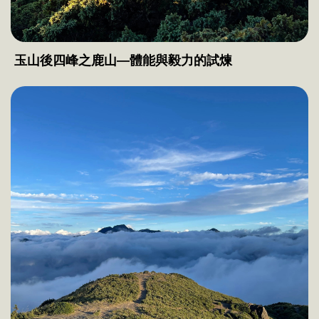
玉山後四峰之鹿山—體能與毅力的試煉