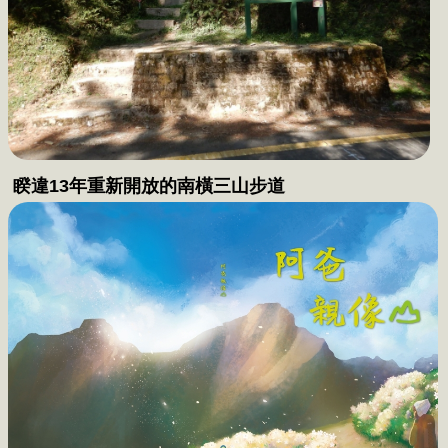
安回家】一系列以真實故事改編的登山安全宣導
影片，期盼加深民眾登山安全意識，誠摯邀請您
一同觀賞。

內政部營建署製作一系列【山永遠都在—安全登
山、平安回家】

以真實故事改編的登山安全宣導影片

睽違13年重新開放的南橫三山步道
(國家公園網站編輯小組提供)

迷途是登山活動中時常發生的山域意外，同時也
有最高機率可以救援成功。如何避免登山迷途?迷
途時又該採取哪些方法自救呢？本期專訪雪霸
處、太管處、玉管處第一線的專業人員，從登山
行前準備、登山過程及遇到迷途時如何自處等3個
面向，提供登山迷途自保的要訣。
