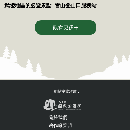
民眾也可以參考國家公園的步道分級表，選擇適
武陵地區的必遊景點--雪山登山口服務站
合自己能力的路線登山，先從郊山開始熟悉，等
到駕輕就熟之後，再進一步進行負重(約6~7公斤)
觀看更多
練習，負重登高的肌群與平時跑步肌肉不同，需
學習配合步伐調整呼吸、鍛鍊肌群。

太管處搜救志工張國威先生也建議民眾若平時上
課、上班不方便到郊山練習，也可以在家多爬樓
梯，做足基本訓練。為避免膝蓋受傷可採取爬樓
網站瀏覽次數：
梯上樓、坐電梯下樓方法，紮實的體能訓練，可
以培養良好的身體素質。此外，在郊山練習還有
一個好處，預先參考山友登山紀錄與心得，事先
關於我們
著作權聲明
了解此趟行程的爬升高度與總距離，作為自我評