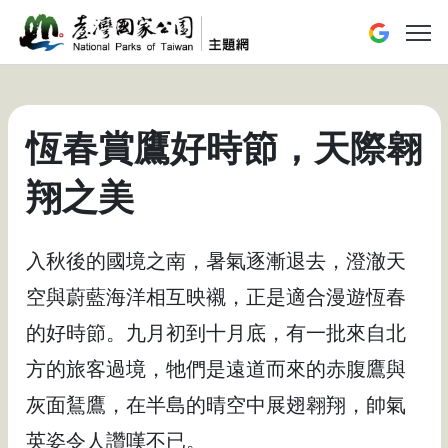
跳到主要內容區塊
展開或
恆春賞鷹好時節，天際翱
翔之美
入秋後的國境之南，暑氣逐漸退去，澄澈天
空與蔚藍海洋相互映襯，正是適合漫遊恆春
的好時節。九月初到十月底，有一批來自北
方的旅客過境，牠們是遠道而來的赤腹鷹與
灰面鵟鷹，在半島的晴空中展翅翱翔，帥氣
英姿令人讚嘆不已。