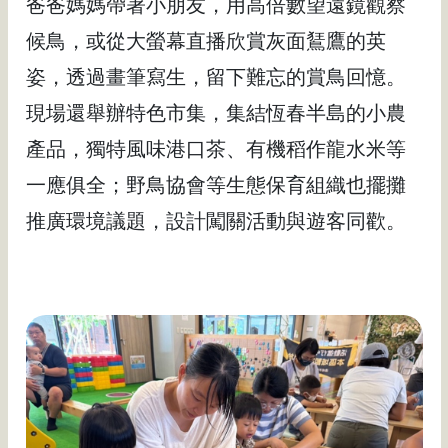
爸爸媽媽帶著小朋友，用高倍數望遠鏡觀察
候鳥，或從大螢幕直播欣賞灰面鵟鷹的英
姿，透過畫筆寫生，留下難忘的賞鳥回憶。
現場還舉辦特色市集，集結恆春半島的小農
產品，獨特風味港口茶、有機稻作龍水米等
一應俱全；野鳥協會等生態保育組織也擺攤
推廣環境議題，設計闖關活動與遊客同歡。