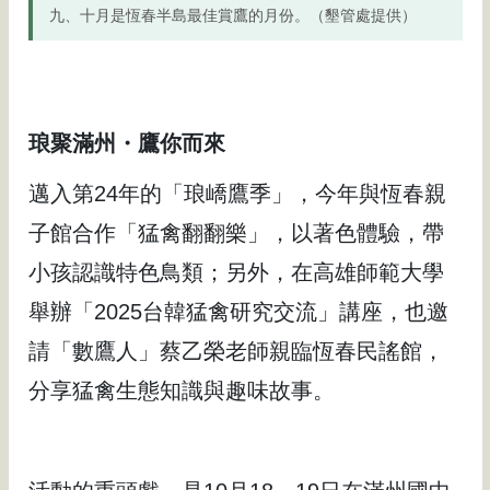
九、十月是恆春半島最佳賞鷹的月份。（墾管處提供）
琅聚滿州・鷹你而來
邁入第24年的「琅嶠鷹季」，今年與恆春親
子館合作「猛禽翻翻樂」，以著色體驗，帶
小孩認識特色鳥類；另外，在高雄師範大學
舉辦「2025台韓猛禽研究交流」講座，也邀
請「數鷹人」蔡乙榮老師親臨恆春民謠館，
分享猛禽生態知識與趣味故事。