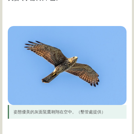
姿態優美的灰面鵟鷹翱翔在空中。（墾管處提供）